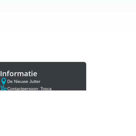
Informatie
De Nieuwe Jutter
Contactpersoon: Tosca
06 40 954 356
Rivierenwijk@voedselbankutrecht.nl
Zaal: De Linge-zaal
Meld je aan