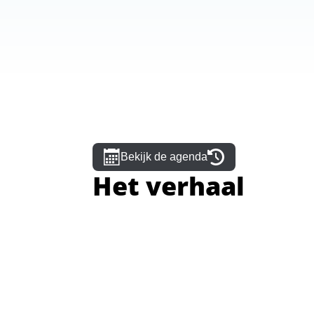
Bekijk de agenda
Het verhaal
Wij geloven dat iedere Utrechter die hulp nod
ons in om voedselverspilling tegen te gaan. 
Wat we doen