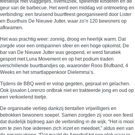
feestelijk met vlaggetjes, livemuziek, spelende kinderen en de
geur van de barbecue. Het werd een middag vol ontmoeting en
verbinding: een bruisend buurtfeest georganiseerd door Lister
en Buurthuis De Nieuwe Jutter, waar zo’n 120 bewoners op
afkwamen.
Het was prachtig weer: zonnig, droog en heerlijk warm. Dat
zorgde voor een ontspannen sfeer en een hoge opkomst. De
bar van De Nieuwe Jutter was geopend, er werd fanatiek
gesport met Luna Movement en op het podium traden
verschillende buurtbandjes op, waaronder Roos Blufband, 4
Weeks en het smartlappenkoor Dielemma’s.
Tijdens de BBQ werd er volop gegeten, gepraat en gelachen.
Ook ijssalon Lorenzo ontbrak niet en trakteerde jong en oud op
een verkoelend toetje.
De organisatie verliep dankzij tientallen vrijwilligers en
betrokken bewoners soepel. Samen zorgden zij voor een feest
dat duidelijk bijdroeg aan de verbinding in de wijk. “Het is mooi
om te zien hoe iedereen zich inzet en meedoet,” aldus een van
de organisatoren. “Dat maakt de Amerhof tot een plek waar je