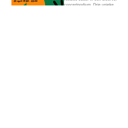
concertpodium. Drie unieke
koren uit de regio laten…
Lees Verder
Podiumavond 14
maart Een avond
vol Blues, Folk en
Energie!
03/09/2026
Op zaterdag 14
maart toveren we buurthuis
De Nieuwe Jutter weer om
tot hét podium van de
Rivierenwijk. We hebben een
prachtig…