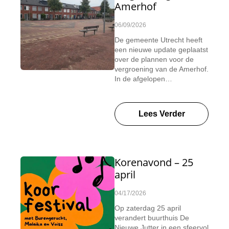
Amerhof
06/09/2026
De gemeente Utrecht heeft
een nieuwe update geplaatst
over de plannen voor de
vergroening van de Amerhof.
In de afgelopen…
Lees Verder
Korenavond – 25
april
04/17/2026
Op zaterdag 25 april
verandert buurthuis De
Nieuwe Jutter in een sfeervol