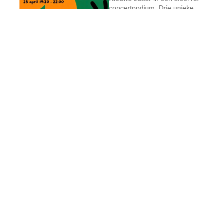
concertpodium. Drie unieke
koren uit de regio laten…
Lees Verder
Podiumavond 14
maart Een avond
vol Blues, Folk en
Energie!
03/09/2026
Op zaterdag 14
maart toveren we buurthuis
De Nieuwe Jutter weer om
tot hét podium van de
Rivierenwijk. We hebben een
prachtig…