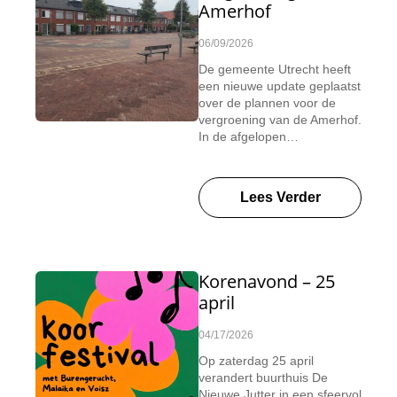
Amerhof
06/09/2026
De gemeente Utrecht heeft
een nieuwe update geplaatst
over de plannen voor de
vergroening van de Amerhof.
In de afgelopen…
Lees Verder
Korenavond – 25
april
04/17/2026
Op zaterdag 25 april
verandert buurthuis De
Nieuwe Jutter in een sfeervol